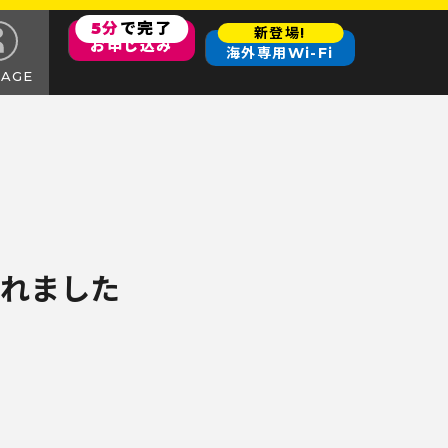
5分
で完了
新登場!
お申し込み
海外専用Wi-Fi
PAGE
介されました