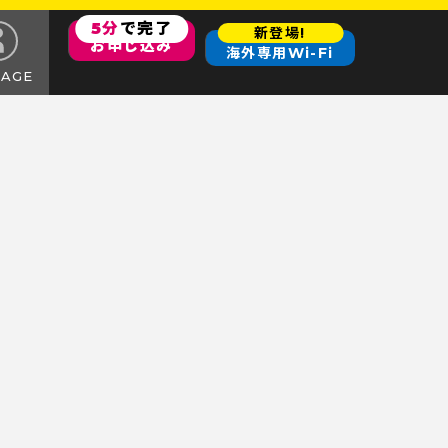
5分
で完了
新登場!
お申し込み
海外専用Wi-Fi
PAGE